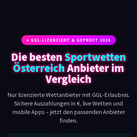
⭐ GGL-LIZENZIERT & GEPRÜFT 2026
Die besten
Sportwetten
Österreich
Anbieter im
Vergleich
Nur lizenzierte Wettanbieter mit GGL-Erlaubnis.
Sichere Auszahlungen in €, live Wetten und
mobile Apps – jetzt den passenden Anbieter
finden.