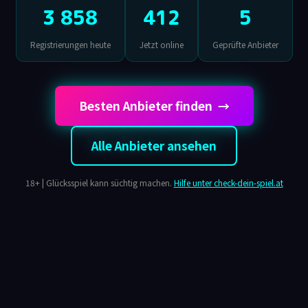
3 861
413
5
Registrierungen heute
Jetzt online
Geprüfte Anbieter
Besten Anbieter finden
Alle Anbieter ansehen
18+ | Glücksspiel kann süchtig machen.
Hilfe unter check-dein-spiel.at