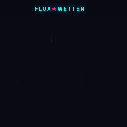
FLUX
★
WETTEN