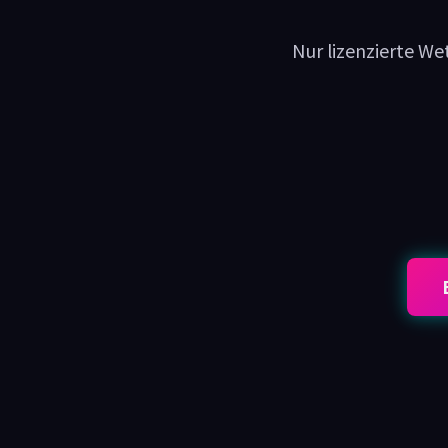
Nur lizenzierte We