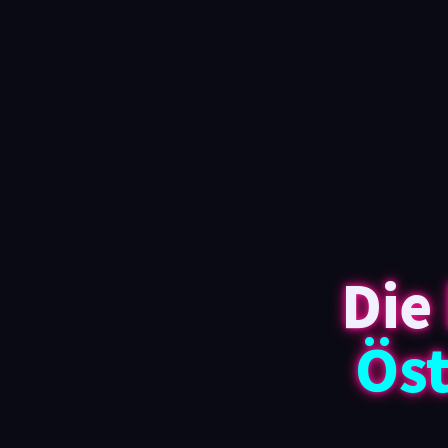
Die
Öst