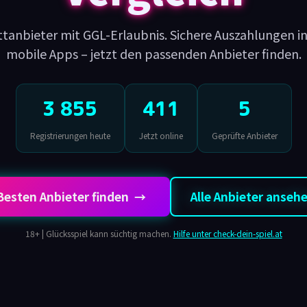
ttanbieter mit GGL-Erlaubnis. Sichere Auszahlungen in
mobile Apps – jetzt den passenden Anbieter finden.
3 855
411
5
Registrierungen heute
Jetzt online
Geprüfte Anbieter
Besten Anbieter finden
Alle Anbieter anseh
18+ | Glücksspiel kann süchtig machen.
Hilfe unter check-dein-spiel.at